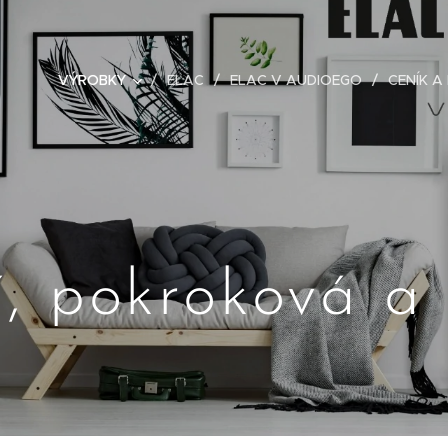
VÝROBKY
ELAC
ELAC V AUDIOEGO
CENÍK A
í, pokroková a