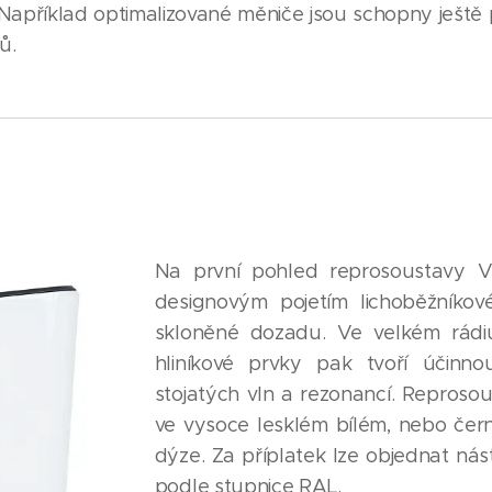
Například optimalizované měniče jsou schopny ještě 
tů.
Na první pohled reprosoustavy 
designovým pojetím lichoběžníkov
skloněné dozadu. Ve velkém rádi
hliníkové prvky pak tvoří účinno
stojatých vln a rezonancí. Reproso
ve vysoce lesklém bílém, nebo čer
dýze. Za příplatek lze objednat nást
podle stupnice RAL.