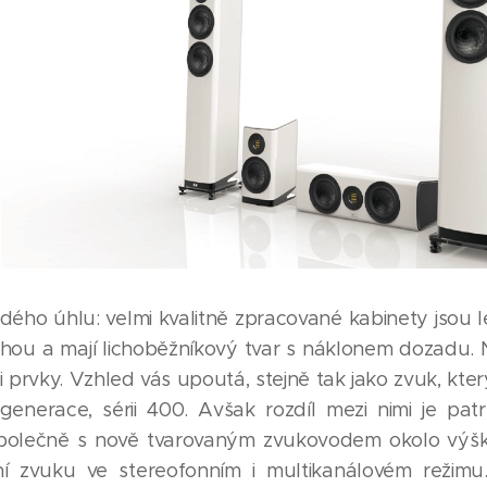
ého úhlu: velmi kvalitně zpracované kabinety jsou l
ou a mají lichoběžníkový tvar s náklonem dozadu. N
 prvky. Vzhled vás upoutá, stejně tak jako zvuk, kte
enerace, sérii 400. Avšak rozdíl mezi nimi je pat
společně s nově tvarovaným zvukovodem okolo výš
ení zvuku ve stereofonním i multikanálovém režimu