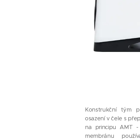
Konstrukční tým po
osazení v čele s př
na principu AMT - 
membránu používá