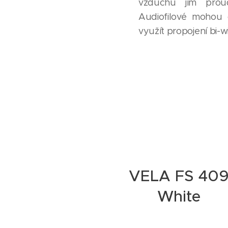
vzduchu jím prou
Audiofilové mohou
využít propojení bi-w
VELA FS 40
White