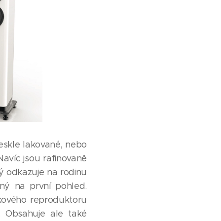
eskle lakované, nebo
avíc jsou rafinovaně
rý odkazuje na rodinu
rný na první pohled.
kového reproduktoru
. Obsahuje ale také