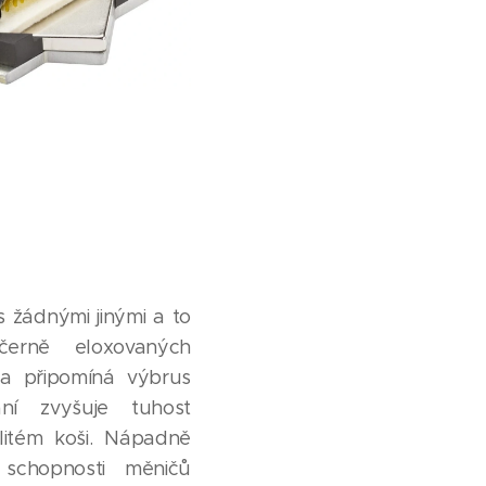
s žádnými jinými a to
erně eloxovaných
ha připomíná výbrus
ní zvyšuje tuhost
litém koši. Nápadně
schopnosti měničů