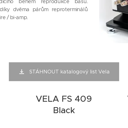
dícího během reprodukce basů.
 díky dvěma párům reproterminálů
ire / bi-amp.
STÁHNOUT katalogový list Vela
9
VELA FS 409
Black