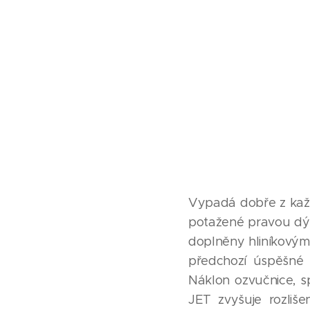
Vypadá dobře z každ
potažené pravou dýh
doplněny hliníkovými
předchozí úspěšné g
Náklon ozvučnice, 
JET zvyšuje rozliš