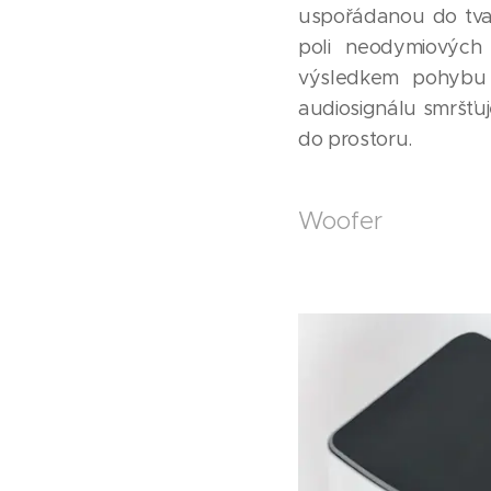
uspořádanou do tva
poli neodymiových
výsledkem pohybu 
audiosignálu smršťuj
do prostoru.
Woofer