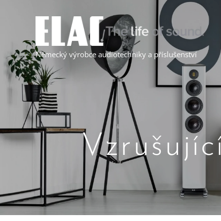
Německý výrobce audiotechniky a příslušenství
Vzrušujíc