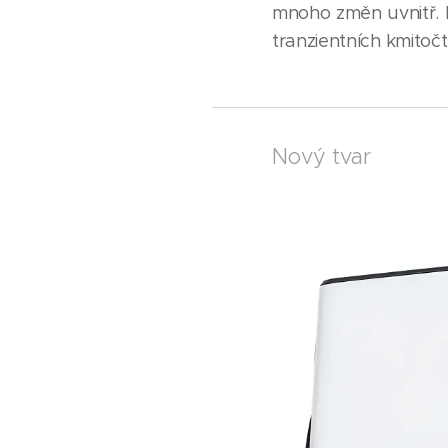
mnoho změn uvnitř. 
tranzientních kmitoč
Nový tvar