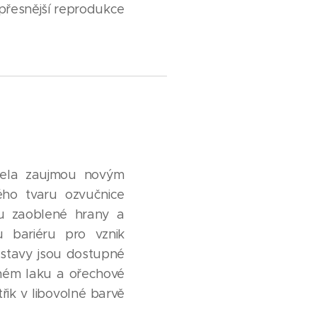
přesnější reprodukce
Vela zaujmou novým
ého tvaru ozvučnice
u zaoblené hrany a
u bariéru pro vznik
ustavy jsou dostupné
ném laku a ořechové
řik v libovolné barvě